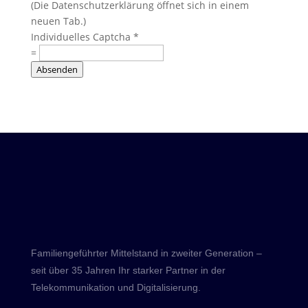
(Die Datenschutzerklärung öffnet sich in einem
neuen Tab.)
Individuelles Captcha
*
=
Absenden
Familiengeführter Mittelstand in zweiter Generation –
seit über 35 Jahren Ihr starker Partner in der
Telekommunikation und Digitalisierung.