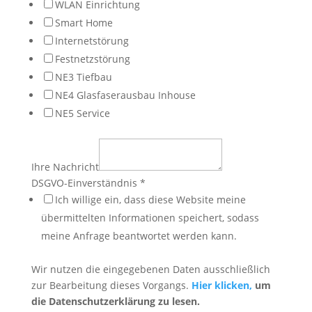
WLAN Einrichtung
Smart Home
Internetstörung
Festnetzstörung
NE3 Tiefbau
NE4 Glasfaserausbau Inhouse
NE5 Service
Bereich:
eine
Ihre Nachricht
Ich
DSGVO-Einverständnis
*
Ich willige ein, dass diese Website meine
übermittelten Informationen speichert, sodass
meine Anfrage beantwortet werden kann.
Wir nutzen die eingegebenen Daten ausschließlich
zur Bearbeitung dieses Vorgangs.
Hier klicken,
um
die Datenschutzerklärung zu lesen.